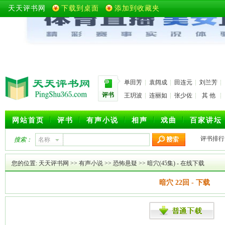
天天评书网
下载到桌面
添加到收藏夹
单田芳
袁阔成
田连元
刘兰芳
评书
王玥波
连丽如
张少佐
其 他
网站首页
评书
有声小说
相声
戏曲
百家讲坛
评书排行
搜索：
名称
您的位置:
天天评书网
>>
有声小说
>>
恐怖悬疑
>>
暗穴(45集)
- 在线下载
暗穴 22回 - 下载