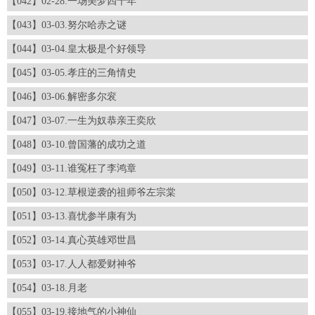
【042】02-28.一场美梦四十年
【043】03-03.努尔哈赤之谜
【044】03-04.皇太极是个好领导
【045】03-05.孝庄的三角情史
【046】03-06.解密多尔衮
【047】03-07.一生为奴恭亲王奕欣
【048】03-10.曾国藩的成功之道
【049】03-11.谁冤枉了李鸿章
【050】03-12.草根逆袭的祖师爷左宗棠
【051】03-13.喜忧参半康有为
【052】03-14.真心英雄邓世昌
【053】03-17.人人都爱财神爷
【054】03-18.月老
【055】03-19.接地气的小神仙