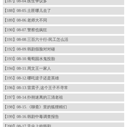
【187】08-04.医生争议多
【188】08-05.土匪哪儿去了
【189】08-06.老师大不同
【190】08-07.警察也疯狂
【191】08-08.三百六十行-民工怎么活
【192】08-09.韩剧假脸对对碰
【193】08-10.葡萄园水鬼投胎
【194】08-11.周文王一家人
【195】08-12.哪吒逆子还是英雄
【196】08-13.雷震子,这个王子不寻常
【197】08-14.扑朔迷离的三清老祖
【198】08-15.《聊斋》里的狐狸精们
【199】08-16.韩剧中毒调查报告
【200】08-17.舌尖上的韩剧