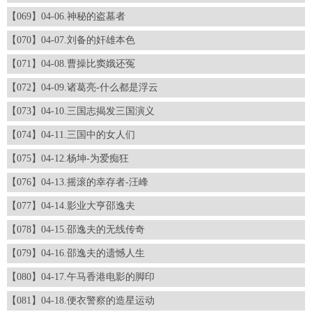
【069】04-06.神秘的盗墓者
【070】04-07.刘备的奸雄本色
【071】04-08.曹操比窦娥还冤
【072】04-09.诸葛亮-什么都是浮云
【073】04-10.三国志揭发三国演义
【074】04-11.三国中的女人们
【075】04-12.杨坤-为爱痴狂
【076】04-13.摇滚的幸存者-汪峰
【077】04-14.影业大亨邵逸夫
【078】04-15.邵逸夫的无线传奇
【079】04-16.邵逸夫的遗憾人生
【080】04-17.午马香港电影的脚印
【081】04-18.便衣警察的造星运动