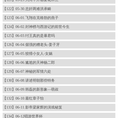
【122】05-30.忠奸两难洪承畴
【123】06-01.飞翔在克格勃的燕子
【124】06-02.封神榜与西游记的前世今生
【125】06-03.纣王真的是暴君吗
【126】06-04.倔强的糟老头-姜子牙
【127】06-05.狡猾小女人-女娲
【128】06-06.尴尬的天神杨二郎
【129】06-07.神秘的军情六处
【130】06-08.讲述明朝那些特务
【131】06-09.韩磊的新形象—萌叔
【132】06-10.最红章子怡
【133】06-11.影帝梁家辉的演戏秘笈
【134】06-12唱游世界杯