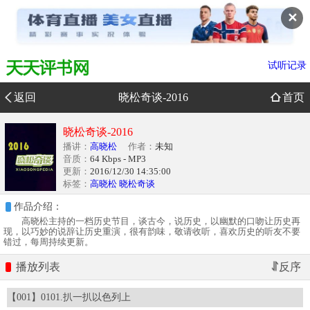
✕
试听记录
返回
晓松奇谈-2016
首页
晓松奇谈-2016
播讲：
高晓松
作者：
未知
音质：
64 Kbps - MP3
更新：
2016/12/30 14:35:00
标签：
高晓松
晓松奇谈
作品介绍：
高晓松主持的一档历史节目，谈古今，说历史，以幽默的口吻让历史再
现，以巧妙的说辞让历史重演，很有韵味，敬请收听，喜欢历史的听友不要
错过，每周持续更新。
播放列表
【001】0101.扒一扒以色列上