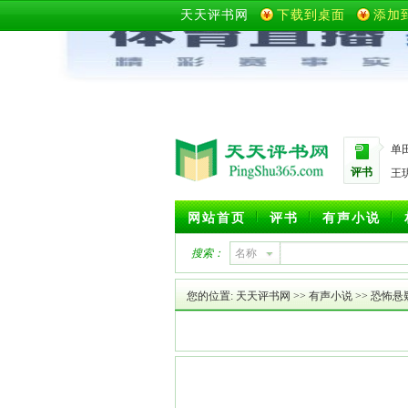
天天评书网
下载到桌面
添加
单
评书
王
网站首页
评书
有声小说
搜索：
名称
您的位置:
天天评书网
>>
有声小说
>>
恐怖悬