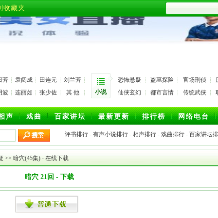
到收藏夹
田芳
袁阔成
田连元
刘兰芳
恐怖悬疑
盗墓探险
官场刑侦
小说
玥波
连丽如
张少佐
其 他
仙侠玄幻
都市言情
传统武侠
相声
戏曲
百家讲坛
最新更新
排行榜
网络电台
评书排行
-
有声小说排行
-
相声排行
-
戏曲排行
-
百家讲坛
疑
>>
暗穴(45集)
- 在线下载
暗穴 21回 - 下载