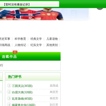
✕
历史军事
科学教育
经典文学
儿童读物
职场商战
人物传记
纪实文学
其他类别
连载作品
排行
热门评书
1
袁阔成
三国演义(365回)
2
单田芳
白眉大侠(320回)
3
单田芳
乱世枭雄(485回)
4
刘兰芳
杨家将全传(136回)