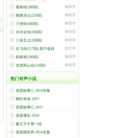
5
单田芳
童林传(300回)
6
单田芳
隋唐演义(216回)
7
单田芳
三侠剑(400回)
8
单田芳
水浒全传(360回)
9
单田芳
三侠五义(180回)
10
刘兰芳
岳飞传(117回)-暂不提供
11
单田芳
薛家将(180回)
12
单田芳
龙虎风云会(320回)
热门有声小说
1
老梁故事汇-2014全集
2
晓松奇谈-2015
3
老梁故事汇-2015
4
老梁通史-2019
5
蒙古灭今第一战
6
老梁观世界-2014全集