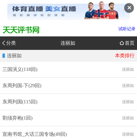
✕
试听记录
分类
连丽如
首页
连丽如
本类排行
三国演义(118回)
连丽如
东周列国-下(29回)
连丽如
东周列国(115回)
连丽如
割须弃袍(1回)
连丽如
宣南书馆_大话三国专场(49回)
连丽如