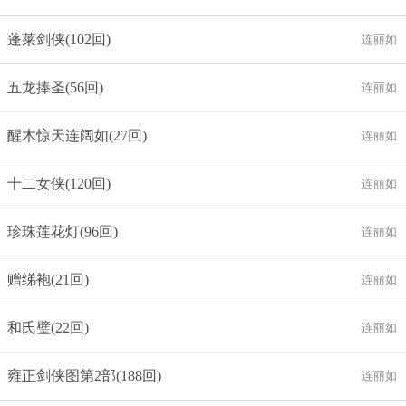
蓬莱剑侠(102回)
连丽如
五龙捧圣(56回)
连丽如
醒木惊天连阔如(27回)
连丽如
十二女侠(120回)
连丽如
珍珠莲花灯(96回)
连丽如
赠绨袍(21回)
连丽如
和氏璧(22回)
连丽如
雍正剑侠图第2部(188回)
连丽如