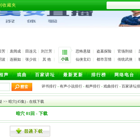
到收藏夹
田芳
袁阔成
田连元
刘兰芳
恐怖悬疑
盗墓探险
官场刑侦
小说
玥波
连丽如
张少佐
其 他
仙侠玄幻
都市言情
传统武侠
相声
戏曲
百家讲坛
最新更新
排行榜
网络电台
评书排行
-
有声小说排行
-
相声排行
-
戏曲排行
-
百家讲坛
疑
>>
暗穴(45集)
- 在线下载
暗穴 01回 - 下载