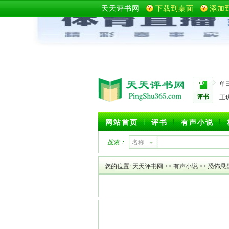
天天评书网
下载到桌面
添加
单
评书
王
网站首页
评书
有声小说
搜索：
名称
您的位置:
天天评书网
>>
有声小说
>>
恐怖悬