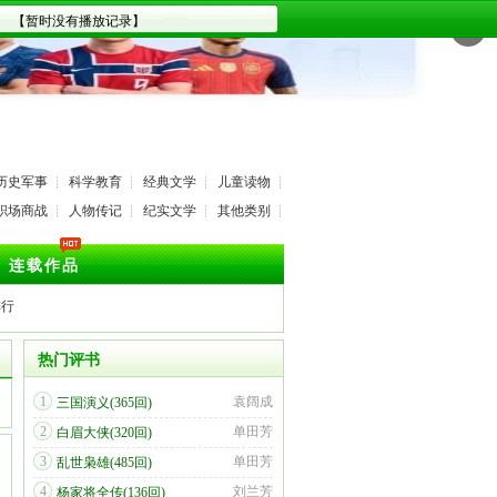
✕
历史军事
科学教育
经典文学
儿童读物
职场商战
人物传记
纪实文学
其他类别
连载作品
排行
热门评书
1
袁阔成
三国演义(365回)
2
单田芳
白眉大侠(320回)
3
单田芳
乱世枭雄(485回)
4
刘兰芳
杨家将全传(136回)