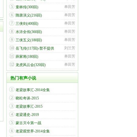
5
单田芳
童林传(300回)
6
单田芳
隋唐演义(216回)
7
单田芳
三侠剑(400回)
8
单田芳
水浒全传(360回)
9
单田芳
三侠五义(180回)
10
刘兰芳
岳飞传(117回)-暂不提供
11
单田芳
薛家将(180回)
12
单田芳
龙虎风云会(320回)
热门有声小说
1
老梁故事汇-2014全集
2
晓松奇谈-2015
3
老梁故事汇-2015
4
老梁通史-2019
5
蒙古灭今第一战
6
老梁观世界-2014全集