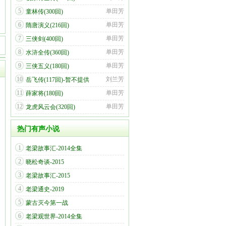
5
单田芳
童林传(300回)
6
单田芳
隋唐演义(216回)
7
单田芳
三侠剑(400回)
8
单田芳
水浒全传(360回)
9
单田芳
三侠五义(180回)
10
刘兰芳
岳飞传(117回)-暂不提供
11
单田芳
薛家将(180回)
12
单田芳
龙虎风云会(320回)
热门有声小说
1
老梁故事汇-2014全集
2
晓松奇谈-2015
3
老梁故事汇-2015
4
老梁通史-2019
5
蒙古灭今第一战
6
老梁观世界-2014全集