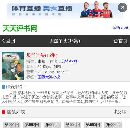
✕
试听记录
返回
贝丝丫头(15集)
首页
贝丝丫头(15集)
播讲：
未知
作者：
贝特·格林
音质：
32 Kbps - MP3
更新：
2013/12/6 10:35:00
标签：
国际大奖小说
作品介绍：
贝特·格林创作的一部童话故事贝丝丫头，已经获得国际大奖，属于优秀
儿童作品，讲述了贝丝小女孩的故事，故事中充满着善良、温馨的场景，让
人们每当读到这个故事都充满希望，给孩子自由幻想的空间，值得一听。
播放列表
第001回
第002回
第003回
第004回
第005回
第006回