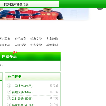
✕
历史军事
科学教育
经典文学
儿童读物
职场商战
人物传记
纪实文学
其他类别
连载作品
排行
热门评书
1
袁阔成
三国演义(365回)
2
单田芳
白眉大侠(320回)
3
单田芳
乱世枭雄(485回)
4
刘兰芳
杨家将全传(136回)