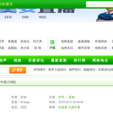
到收藏夹
田芳
袁阔成
田连元
刘兰芳
恐怖悬疑
盗墓探险
官场刑侦
小说
玥波
连丽如
张少佐
其 他
仙侠玄幻
都市言情
传统武侠
相声
戏曲
百家讲坛
最新更新
排行榜
网络电台
评书排行
-
有声小说排行
-
相声排行
-
戏曲排行
-
百家讲坛
中原(156回)
作者：未知
分类：
评书
->
其他
音质：64 kbps
时间：2019/10/12 10:44:00
状态：完结
标签：
石连君
七进中原