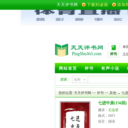
天天评书网
下载到桌面
添加
单
评书
王
网站首页
评书
有声小说
搜索：
名称
您的位置:
天天评书网
>>
评书
>>
其他
→ 七进
七进中原(156回)
播讲：
石连君
格式：MP3
语言：国语