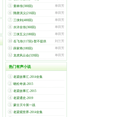
5
单田芳
童林传(300回)
6
单田芳
隋唐演义(216回)
7
单田芳
三侠剑(400回)
8
单田芳
水浒全传(360回)
9
单田芳
三侠五义(180回)
10
刘兰芳
岳飞传(117回)-暂不提供
11
单田芳
薛家将(180回)
12
单田芳
龙虎风云会(320回)
热门有声小说
1
老梁故事汇-2014全集
2
晓松奇谈-2015
3
老梁故事汇-2015
4
老梁通史-2019
5
蒙古灭今第一战
6
老梁观世界-2014全集